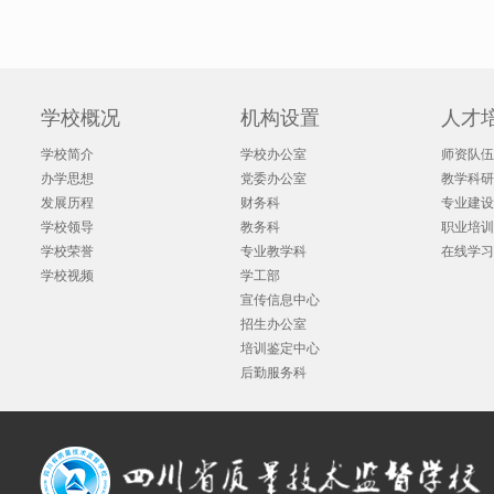
学校概况
机构设置
人才
学校简介
学校办公室
师资队伍
办学思想
党委办公室
教学科研
发展历程
财务科
专业建设
学校领导
教务科
职业培训
学校荣誉
专业教学科
在线学习
学校视频
学工部
宣传信息中心
招生办公室
培训鉴定中心
后勤服务科