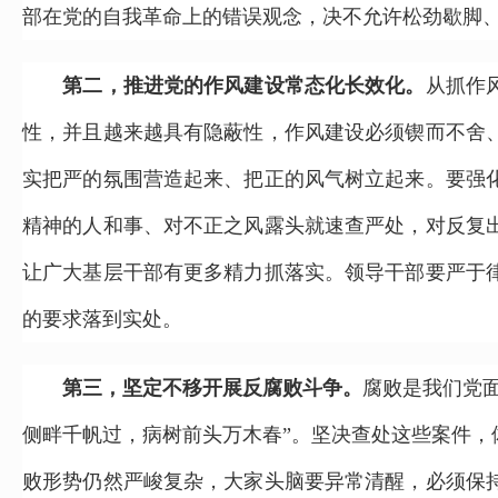
部在党的自我革命上的错误观念，决不允许松劲歇脚
第二，推进党的作风建设常态化长效化。
从抓作
性，并且越来越具有隐蔽性，作风建设必须锲而不舍
实把严的氛围营造起来、把正的风气树立起来。要强
精神的人和事、对不正之风露头就速查严处，对反复
让广大基层干部有更多精力抓落实。领导干部要严于
的要求落到实处。
第三，坚定不移开展反腐败斗争。
腐败是我们党
侧畔千帆过，病树前头万木春”。坚决查处这些案件
败形势仍然严峻复杂，大家头脑要异常清醒，必须保