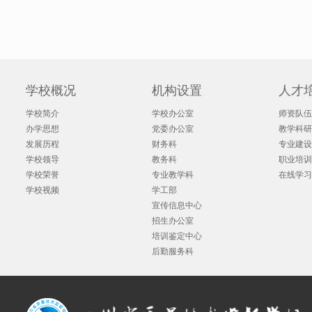
学校概况
机构设置
人才
学校简介
学校办公室
师资队伍
办学思想
党委办公室
教学科研
发展历程
财务科
专业建设
学校领导
教务科
职业培训
学校荣誉
专业教学科
在线学习
学校视频
学工部
宣传信息中心
招生办公室
培训鉴定中心
后勤服务科