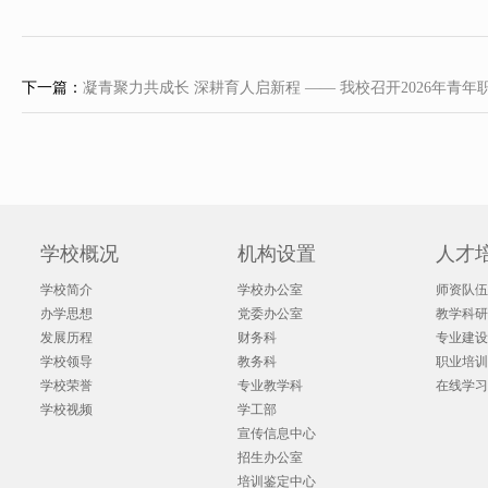
下一篇：
凝青聚力共成长 深耕育人启新程 —— 我校召开2026年青年
学校概况
机构设置
人才
学校简介
学校办公室
师资队伍
办学思想
党委办公室
教学科研
发展历程
财务科
专业建设
学校领导
教务科
职业培训
学校荣誉
专业教学科
在线学习
学校视频
学工部
宣传信息中心
招生办公室
培训鉴定中心