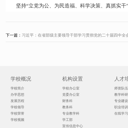
坚持“立党为公、为民造福、科学决策、真抓实干”
下一篇：
习近平：在省部级主要领导干部学习贯彻党的二十届四中全
学校概况
机构设置
人才
学校简介
学校办公室
师资队伍
办学思想
党委办公室
教学科研
发展历程
财务科
专业建设
学校领导
教务科
职业培训
学校荣誉
专业教学科
在线学习
学校视频
学工部
宣传信息中心