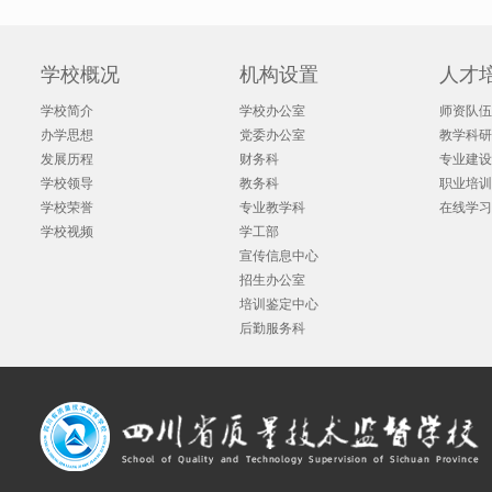
学校概况
机构设置
人才
学校简介
学校办公室
师资队伍
办学思想
党委办公室
教学科研
发展历程
财务科
专业建设
学校领导
教务科
职业培训
学校荣誉
专业教学科
在线学习
学校视频
学工部
宣传信息中心
招生办公室
培训鉴定中心
后勤服务科