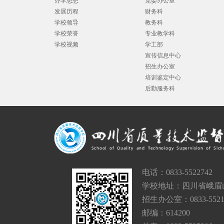
办学思想
党委办公室
发展历程
财务科
学校领导
教务科
学校荣誉
专业教学科
学校视频
学工部
宣传信息中心
招生办公室
培训鉴定中心
后勤服务科
电话：0833-5522742
学校地址：四川省峨眉
招生办公室：0833-5521
邮编：614200