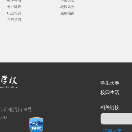
教学科研
学生天地
专业建设
校园风光
职业培训
服务指南
在线学习
学生天地
校园生活
相关链接:
山市银河街98号
492
[ 旧版主页 ]