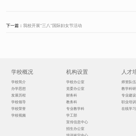
下一篇：
我校开展“三八”国际妇女节活动
学校概况
机构设置
人才
学校简介
学校办公室
师资队伍
办学思想
党委办公室
教学科研
发展历程
财务科
专业建设
学校领导
教务科
职业培训
学校荣誉
专业教学科
在线学习
学校视频
学工部
宣传信息中心
招生办公室
培训鉴定中心